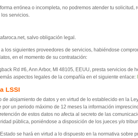
 forma errónea o incompleta, no podremos atender tu solicitud, 
 los servicios.
faroca.net, salvo obligación legal.
 los siguientes proveedores de servicios, habiéndose compro
datos, en el momento de su contratación:
ogback Rd #6, Ann Arbor, MI 48105, EEUU, presta servicios de h
demás aspectos legales de la compañía en el siguiente enlace:
la LSSI
de alojamiento de datos y en virtud de lo establecido en la Le
ne por un periodo máximo de 12 meses la información imprescindi
 retención de estos datos no afecta al secreto de las comunicaci
idad pública, poniéndose a disposición de los jueces y/o tribun
stado se hará en virtud a lo dispuesto en la normativa sobre p