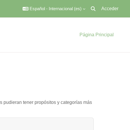
Español - Internacional ‎(es)‎
Acceder
Selector de búsqued
Página Principal
as pudieran tener propósitos y categorías más