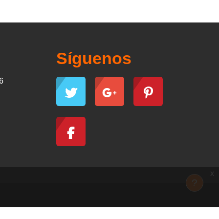
Síguenos
6
x