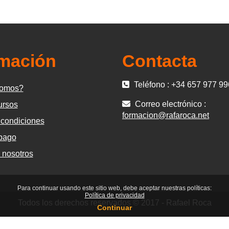
rmación
Contacta
Teléfono : +34 657 977 99
somos?
Correo electrónico :
ursos
formacion@rafaroca.net
 condiciones
pago
 nosotros
Para continuar usando este sitio web, debe aceptar nuestras políticas:
Política de privacidad
Todos los derechos reservados © 2017 - Rafael Roca
Continuar