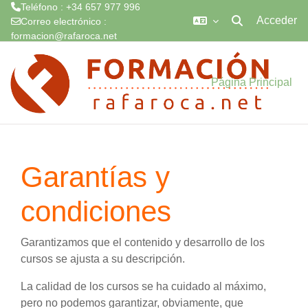
Teléfono : +34 657 977 996
Acceder
Correo electrónico :
Selector de búsq
formacion@rafaroca.net
Salta al contenido principal
Página Principal
Garantías y
condiciones
Garantizamos que el contenido y desarrollo de los
cursos se ajusta a su descripción.
La calidad de los cursos se ha cuidado al máximo,
pero no podemos garantizar, obviamente, que