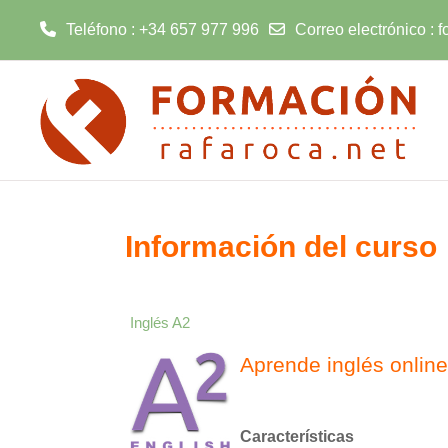
Teléfono : +34 657 977 996
Correo electrónico :
f
Salta al contenido principal
Información del curso
Inglés A2
Aprende inglés onlin
Características