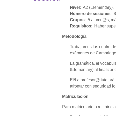
Nivel
: A2 (Elementary).
Número de sesiones
:
8
Grupos
: 5 alumn@s, má
Requisitos
: Haber super
Metodología
Trabajamos las cuatro de
exámenes de Cambridge y
La gramática, el vocabula
(Elementary) al finalizar 
El/La profesor@ tutelar
afrontar con seguridad l
Matriculación
Para matricularte o recibir c