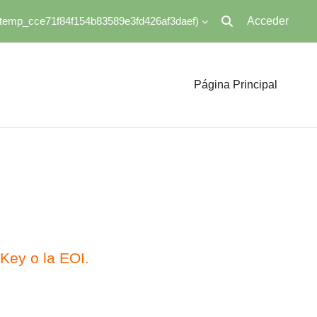
‎(_temp_cce71f84f154b83589e3fd426af3daef)‎
Acceder
Selector de búsqued
Página Principal
Key o la EOI.