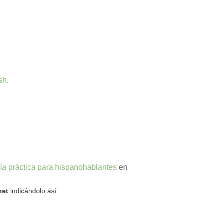
sh
.
ía práctica para hispanohablantes
en
net
indicándolo así.