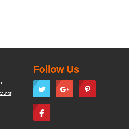
Follow Us
6
ca.net