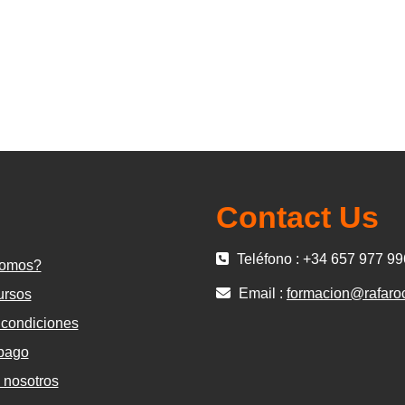
Contact Us
Teléfono : +34 657 977 99
somos?
Email :
formacion@rafaro
ursos
 condiciones
pago
 nosotros