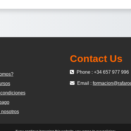
Contact Us
Phone : +34 657 977 996
somos?
Email :
formacion@rafaro
ursos
 condiciones
pago
 nosotros