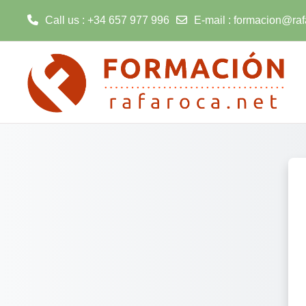
Call us
: +34 657 977 996
E-mail
:
formacion@raf
Skip to main content