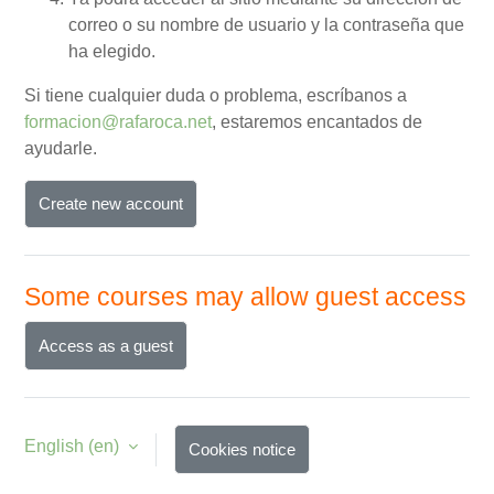
correo o su nombre de usuario y la contraseña que
ha elegido.
Si tiene cualquier duda o problema, escríbanos a
formacion@rafaroca.net
, estaremos encantados de
ayudarle.
Create new account
Some courses may allow guest access
Access as a guest
English ‎(en)‎
Cookies notice