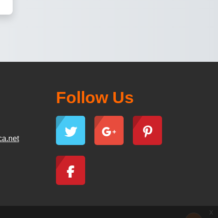
Follow Us
ca.net
x