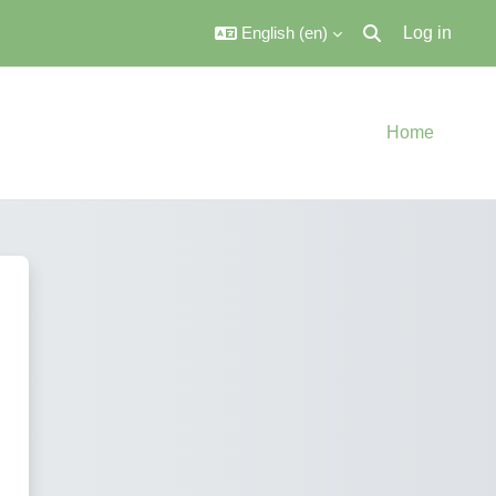
English ‎(en)‎
Log in
Toggle search inpu
Home