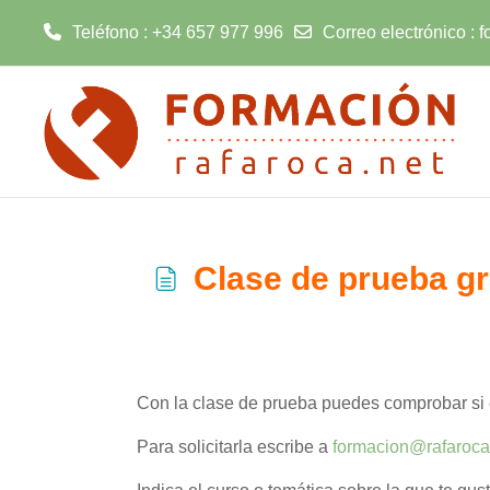
Teléfono : +34 657 977 996
Correo electrónico :
f
Salta al contenido principal
Clase de prueba gr
Requisitos de finalización
Con la clase de prueba puedes comprobar si el
Para solicitarla escribe a
formacion@rafaroca