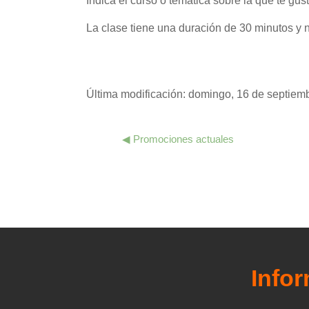
Indica el curso o temática sobre la que te gus
La clase tiene una duración de 30 minutos y 
Última modificación: domingo, 16 de septiem
◀︎ Promociones actuales
Info