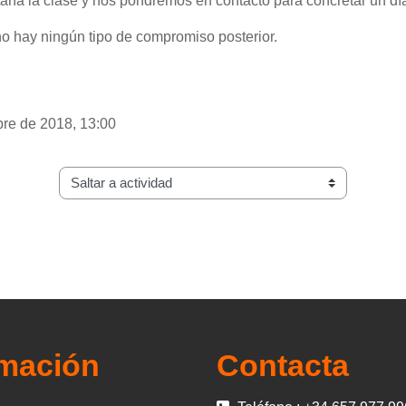
taría la clase y nos pondremos en contacto para concretar un día
no hay ningún tipo de compromiso posterior.
bre de 2018, 13:00
Saltar a actividad
rmación
Contacta