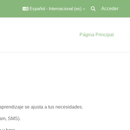
Español - Internacional ‎(es)‎
Acceder
Selector de búsqued
Página Principal
 aprendizaje se ajusta a tus necesidades.
ram, SMS).