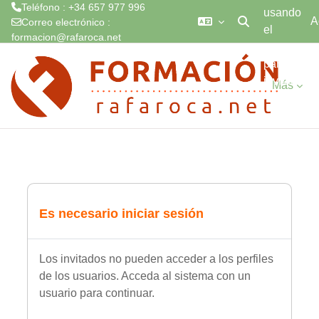
Teléfono : +34 657 977 996
usando
A
Correo electrónico :
el
Selector de búsq
formacion@rafaroca.net
acceso
Salta al contenido principal
para
invitados
Más
Es necesario iniciar sesión
Los invitados no pueden acceder a los perfiles
de los usuarios. Acceda al sistema con un
usuario para continuar.